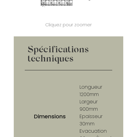
Cliquez pour zoomer
Spécifications
techniques
Longueur
1200mm
Largeur
900mm
Dimensions
Epaisseur
30mm
Evacuation