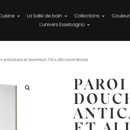
Cuisine
La Salle de bain
Collections
Couleur
L’univers Essebagno
e anticalcaire et aluminium 120 x 200 Cuivre Brossé
PAROI
DOUC
ANTIC
ET AL