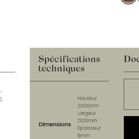
Spécifications
Do
techniques
Hauteur
2000mm
Largeur
1200mm
Dimensions
Epaisseur
6mm