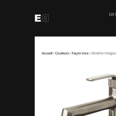
La 
Accueil
/
Couleurs
/
Façon inox
/ Molette mitigeu