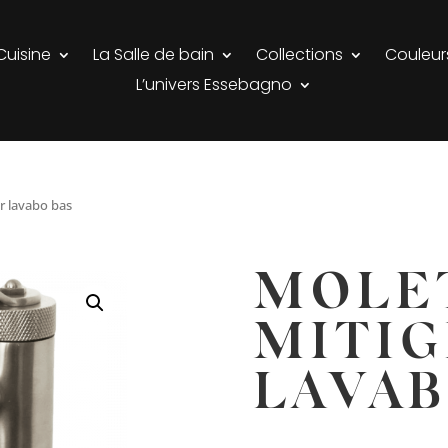
Cuisine
La Salle de bain
Collections
Couleur
L’univers Essebagno
r lavabo bas
MOLE
MITIG
LAVAB