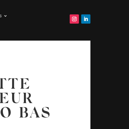
s
TTE
EUR
O BAS