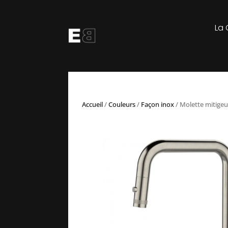
La 
Accueil
/
Couleurs
/
Façon inox
/ Molette mitigeu