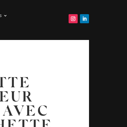
s
TTE
EUR
 AVEC
HETTE