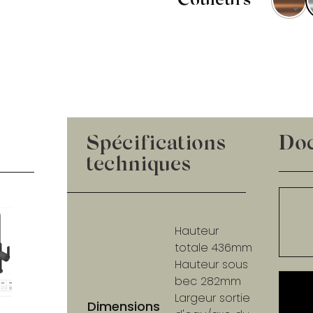
Couleurs
Spécifications
Do
techniques
Hauteur
totale 436mm
Hauteur sous
bec 282mm
Largeur sortie
Dimensions