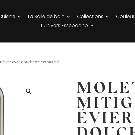
Cuisine
La Salle de bain
Collections
Couleur
L’univers Essebagno
r évier avec douchette extractible
MOLE
MITIG
ÉVIER
DOUC