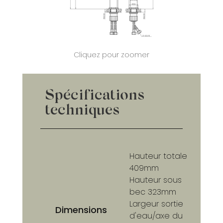
Cliquez pour zoomer
Spécifications
techniques
Hauteur totale
409mm
Hauteur sous
bec 323mm
Largeur sortie
Dimensions
d'eau/axe du