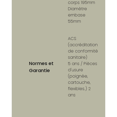
corps 195mm
Diamètre
embase
55mm
ACS
(accréditation
de conformité
sanitaire)
Normes et
5 ans / Pièces
d'usure
Garantie
(poignée,
cartouche,
flexibles..) 2
ans