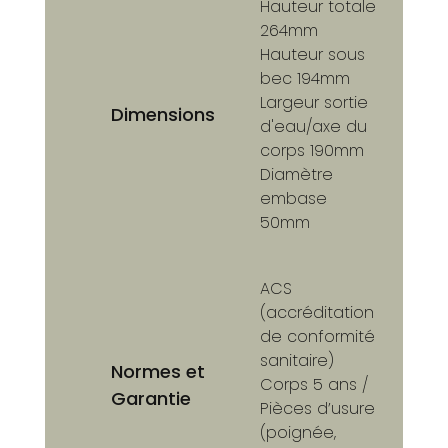
Hauteur totale
264mm
Hauteur sous
bec 194mm
Largeur sortie
Dimensions
d'eau/axe du
corps 190mm
Diamètre
embase
50mm
ACS
(accréditation
de conformité
sanitaire)
Normes et
Corps 5 ans /
Garantie
Pièces d’usure
(poignée,