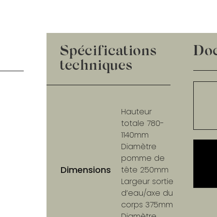
Spécifications
Do
techniques
Hauteur
totale 780-
1140mm
Diamètre
pomme de
Dimensions
tête 250mm
Largeur sortie
d’eau/axe du
corps 375mm
Diamètre