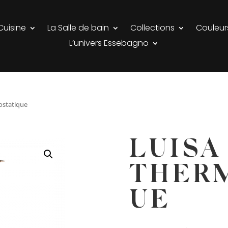
Cuisine
La Salle de bain
Collections
Couleur
L’univers Essebagno
ostatique
LUISA
THER
UE