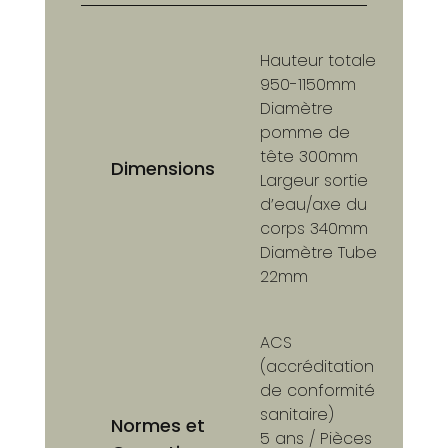
Hauteur totale
950-1150mm
Diamètre
pomme de
tête 300mm
Dimensions
Largeur sortie
d’eau/axe du
corps 340mm
Diamètre Tube
22mm
ACS
(accréditation
de conformité
sanitaire)
Normes et
5 ans / Pièces