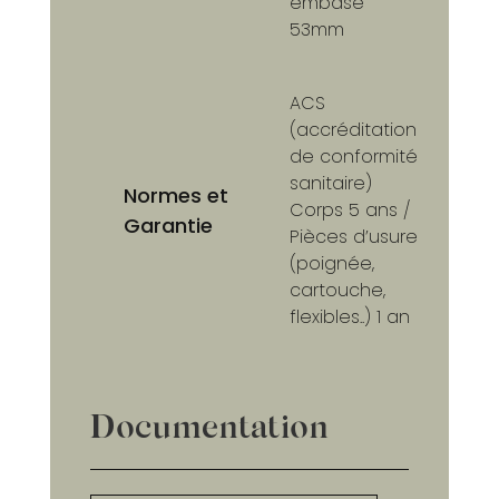
embase
53mm
ACS
(accréditation
de conformité
sanitaire)
Normes et
Corps 5 ans /
Garantie
Pièces d’usure
(poignée,
cartouche,
flexibles..) 1 an
Documentation