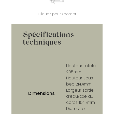
Cliquez pour zoomer
Spécifications
techniques
Hauteur totale
295mm
Hauteur sous
bec 214,4mm
Largeur sortie
Dimensions
d’eau/axe du
corps 164,7mm
Diamètre