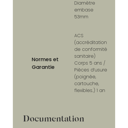
Diamètre
embase
53mm
ACS
(accréditation
de conformité
sanitaire)
Normes et
Corps 5 ans /
Garantie
Pièces d’usure
(poignée,
cartouche,
flexibles..) 1 an
Documentation