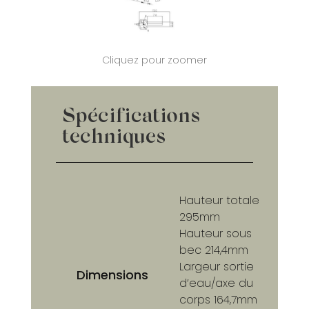
Cliquez pour zoomer
Spécifications
techniques
Hauteur totale
295mm
Hauteur sous
bec 214,4mm
Largeur sortie
Dimensions
d’eau/axe du
corps 164,7mm