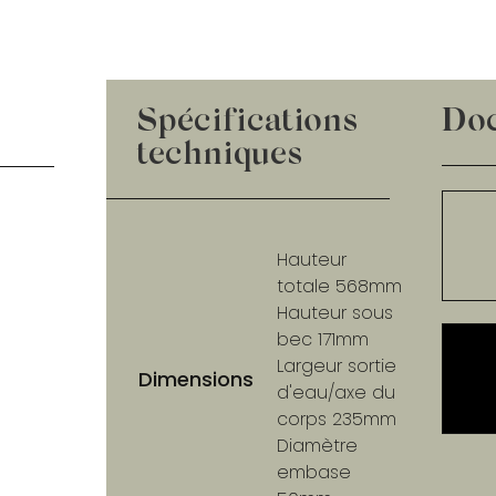
Spécifications
Do
techniques
Hauteur
totale 568mm
Hauteur sous
bec 171mm
Largeur sortie
Dimensions
d'eau/axe du
corps 235mm
Diamètre
embase