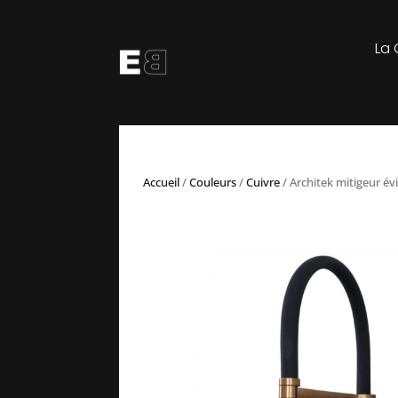
La 
Accueil
/
Couleurs
/
Cuivre
/ Architek mitigeur év