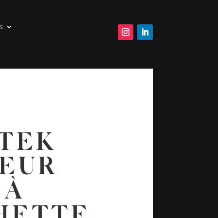
s
TEK
EUR
 À
HETTE