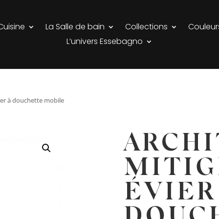
Cuisine
La Salle de bain
Collections
Couleur
L’univers Essebagno
ier à douchette mobile
ARCHI
MITIG
ÉVIER
DOUC