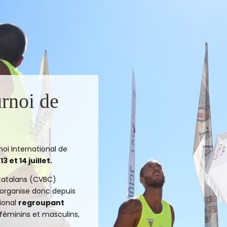
urnoi de
!
oi International de
,13 et 14 juillet.
 Catalans (CVBC)
Il organise donc depuis
tional
regroupant
s féminins et masculins,