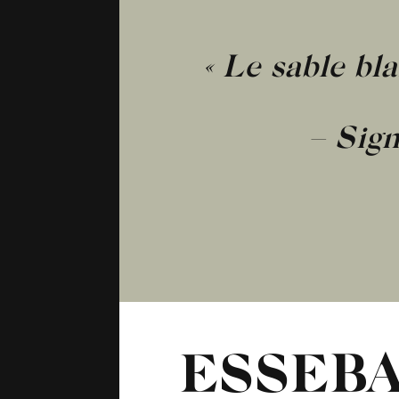
« Le sable bl
– Sign
ESSEB