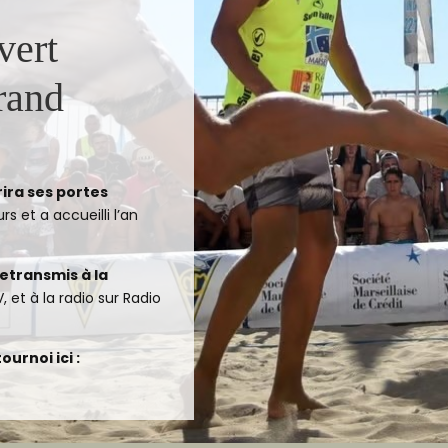
vert
rand
ira ses portes
s et a accueilli l’an
retransmis à la
 et à la radio sur Radio
urnoi ici :