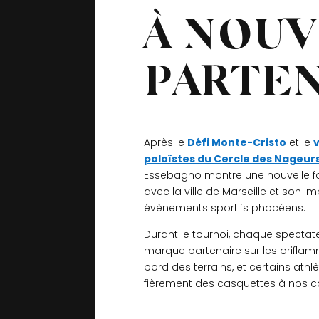
À NOU
PARTEN
Après le
Défi Monte-Cristo
et le
poloïstes du Cercle des Nageu
Essebagno montre une nouvelle 
avec la ville de Marseille et son i
évènements sportifs phocéens.
Durant le tournoi, chaque spectate
marque partenaire sur les orifla
bord des terrains, et certains athl
fièrement des casquettes à nos c