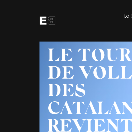
La 
LE TOUR
DE VOL
DES
CATALA
REVIENT