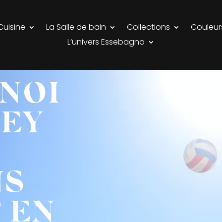
Cuisine
La Salle de bain
Collections
Couleur
L’univers Essebagno
NOI
LEY
NS
 EN