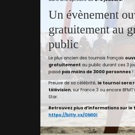
Un évènement ou
gratuitement au g
public
Le plus ancien des tournois français
ouvr
gratuitement
au public durant ces 3 jour
passé
pas moins de 3000 personnes
!
Preuve de sa célébrité,
le tournoi sera 
télévision
, sur France 3 ou encore BFMTV,
Star.
Retrouvez plus d’informations sur le to
https://bitly.cx/OMl0l