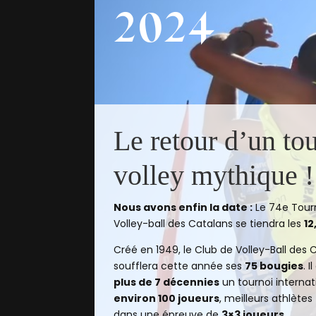
2024
Le retour d’un to
volley mythique 
Nous avons enfin la date :
Le 74e Tourn
Volley-ball des Catalans se tiendra les
12
Créé en 1949, le Club de Volley-Ball des
soufflera cette année ses
75 bougies
. 
plus de 7 décennies
un tournoi interna
environ 100 joueurs
, meilleurs athlète
dans une épreuve de
3×3 joueurs.